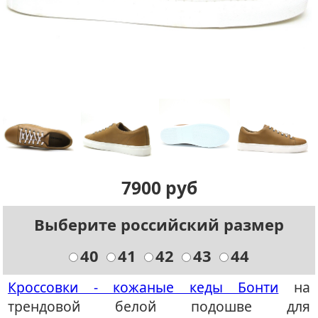
7900 руб
Выберите российский размер
40
41
42
43
44
Кроссовки - кожаные кеды Бонти
на
трендовой белой подошве для