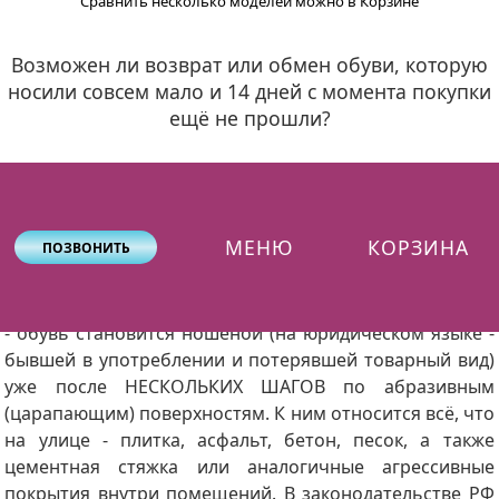
Сравнить несколько моделей можно в Корзине
Возможен ли возврат или обмен обуви, которую
носили совсем мало и 14 дней с момента покупки
ещё не прошли?
Ответ - нет, возврат или обмен ношеной (даже совсем
немного) обуви невозможен. Даже если с момента
покупки прошло меньше 5-10 минут. В российском
МЕНЮ
КОРЗИНА
ПОЗВОНИТЬ
законодательстве это правило закреплено ясно и
определённо. Фантазии псевдоюристов "из
интернета" изменить закон не смогут. Важный момент
- обувь становится ношеной (на юридическом языке -
бывшей в употреблении и потерявшей товарный вид)
уже после НЕСКОЛЬКИХ ШАГОВ по абразивным
(царапающим) поверхностям. К ним относится всё, что
на улице - плитка, асфальт, бетон, песок, а также
цементная стяжка или аналогичные агрессивные
покрытия внутри помещений. В законодательстве РФ