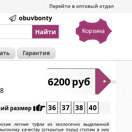
Перейти в оптовый отдел
obuvbonty
зать
Гарантия
6200 руб
38
36
37
38
40
кий размер
нские летние туфли из экологично выделанной
высокому качеству (открытые поры) стопам в них