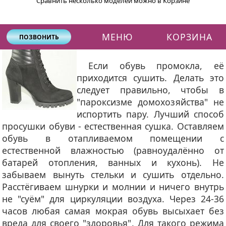
Сравнить несколько моделей можно в Корзине
Как просушить мокрую обувь. Часть 1
МЕНЮ
КОРЗИНА
ПОЗВОНИТЬ
Если обувь промокла, её
приходится сушить. Делать это
следует правильно, чтобы в
"пароксизме домохозяйства" не
испортить пару. Лучший способ
просушки обуви - естественная сушка. Оставляем
обувь в отапливаемом помещении с
естественной влажностью (равноудалённо от
батарей отопления, ванных и кухонь). Не
забываем вынуть стельки и сушить отдельно.
Расстёгиваем шнурки и молнии и ничего внутрь
не "суём" для циркуляции воздуха. Через 24-36
часов любая самая мокрая обувь высыхает без
вреда для своего "здоровья". Для такого режима