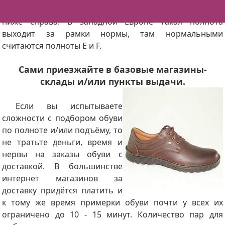
норма стопы (ступни) с полнотой G, смотрите таблицу
ниже справа. В западной Европе такая полнота
выходит за рамки нормы, там нормальными
считаются полноты E и F.
Сами приезжайте в базовые магазины-
склады и/или пункты выдачи.
Если вы испытываете
сложности с подбором обуви
по полноте и/или подъёму, то
не тратьте деньги, время и
нервы на заказы обуви с
доставкой. В большинстве
интернет магазинов за
доставку придётся платить и
к тому же время примерки обуви почти у всех их
ограничено до 10 - 15 минут. Количество пар для