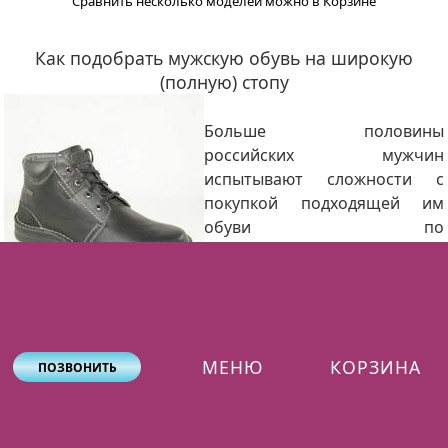
Сравнить несколько моделей можно в Корзине
Как подобрать мужскую обувь на широкую
(полную) стопу
Больше половины
российских мужчин
испытывают сложности с
покупкой подходящей им
обуви по
антропометрическим
параметрам. Проще говоря,
большинство
приглянувшихся моделей обуви узки для их стоп.
Вопрос не так прост, как кажется на первый взгляд. Его
МЕНЮ
КОРЗИНА
ПОЗВОНИТЬ
решение требует комплексного и системного подхода.
Прежде всего, стоит разобраться, насколько
конкретно ваши стопы аномальны? Дело в том, что у
большинства россиян генетически обусловлены как