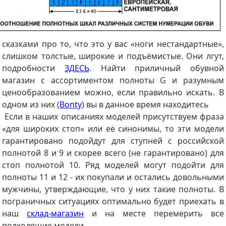
сказками про то, что это у вас «ноги нестандартные»,
слишком толстые, широкие и подъёмистые. Они лгут,
подробности
ЗДЕСЬ
. Найти приличный обувной
магазин с ассортиментом полноты G и разумным
ценообразованием можно, если правильно искать. В
одном из них (
Bonty
) вы в данное время находитесь
Если в наших описаниях моделей присутствуем фраза
«для широких стоп» или её синонимы, то эти модели
гарантировано подойдут для ступней с российской
полнотой 8 и 9 и скорее всего (не гарантировано) для
стоп полнотой 10. Ряд моделей могут подойти для
полноты 11 и 12 - их покупали и остались довольными
мужчины, утверждающие, что у них такие полноты.
В
пограничных ситуациях оптимально будет приехать в
наш
склад-магазин
и на месте перемерить все
подходящие модели.