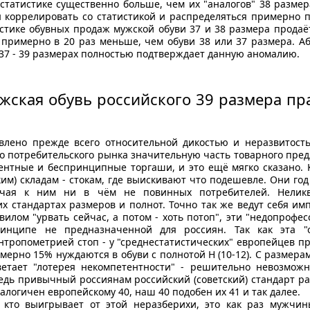
статистике существенно больше, чем их "аналогов" 38 размер
 коррелировать со статистикой и распределяться примерно п
истике обувных продаж мужской обуви 37 и 38 размера продаё
я примерно в 20 раз меньше, чем обуви 38 или 37 размера. 
в 37 - 39 размерах полностью подтверждает данную аномалию.
жская обувь российского 39 размера пр
лено прежде всего относительной дикостью и неразвитост
го потребительского рынка значительную часть товарного пре
нтные и беспринципные торгаши, и это ещё мягко сказано. 
м) складам - стокам, где выискивают что подешевле. Они год 
учая к ним ни в чём не повинных потребителей. Неликв
х стандартах размеров и полнот. Точно так же ведут себя им
авилом "урвать сейчас, а потом - хоть потоп", эти "недопрофе
инципе не предназначенной для россиян. Так как эта "о
нтропометрией стоп - у "среднестатистических" европейцев п
примерно 15% нуждаются в обуви с полнотой H (10-12). С размера
етает "лотерея некомпетентности" - решительно невозможн
Ведь привычный россиянам российский (советский) стандарт р
алогичен европейскому 40, наш 40 подобен их 41 и так далее.
 кто выигрывает от этой неразберихи, это как раз мужчи