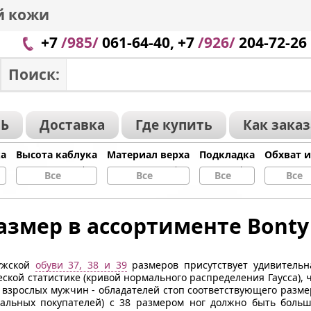
й кожи
+7
/985/
061-64-40, +7
/926/
204-72-26
Поиск:
Ь
Доставка
Где купить
Как зака
ка
Высота каблука
Материал верха
Подкладка
Обхват 
Все
Все
Все
Все
азмер в ассортименте Bont
ужской
обуви 37, 38 и 39
размеров присутствует удивительн
еской статистике (кривой нормального распределения Гаусса), 
взрослых мужчин - обладателей стоп соответствующего размера.
альных покупателей) с 38 размером ног должно быть больш