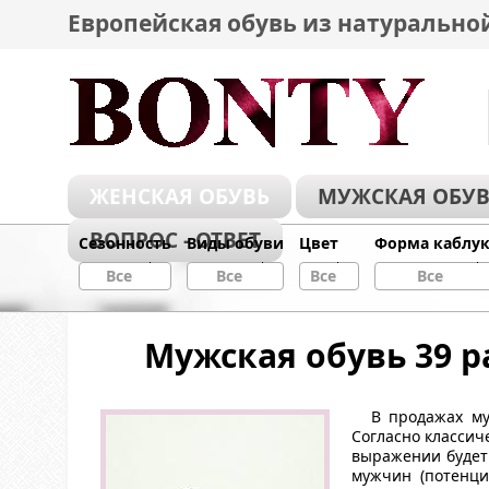
Европейская обувь из натурально
ЖЕНСКАЯ ОБУВЬ
МУЖСКАЯ ОБУВ
ВОПРОС - ОТВЕТ
Сезонность
Виды обуви
Цвет
Форма каблу
Все
Все
Все
Все
Мужская обувь 39 р
В продажах м
Согласно классич
выражении будет 
мужчин (потенци