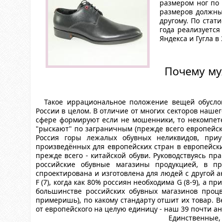
размером ног по 
размеров должны
другому. По стат
года реализуетс
Яндекса и Гугла 
Почему му
Такое иррациональное положение вещей обуслов
России в целом. В отличие от многих секторов наше
сфере формируют если не мошенники, то некомпете
"рыскают" по заграничным (прежде всего европейски
Россия горы лежалых обувных неликвидов, при
произведённых для европейских стран в европейски
прежде всего - китайской обуви. Руководствуясь пр
российские обувные магазины продукцией, в пр
спроектирована и изготовлена для людей с другой а
F (7), когда как 80% россиян необходима G (8-9), а 
большинстве российских обувных магазинов процв
примеришь), по какому стандарту отшит их товар. 
от европейского на целую единицу - наш 39 почти ан
Единственные,