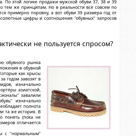
а. По этой логике продажи мужской обуви 37, 38 и 39
о тем же принципам. Но в реальности всё совсем по
тся примерно поровну, а вот обуви 39 размера год от
Абсолютные цифры и соотношения "обувных" запросов
актически не пользуется спросом?
ью обувного рынка
дложения в обувной
Которые как крысы
за годом завозят в
идов, изначально
портёры азиатской,
ссионалы" завалили
бувь" изначально
реобладает полнота
ми та же история. В
о понять (пока не
азмеров отличается
ны с "нормальным"