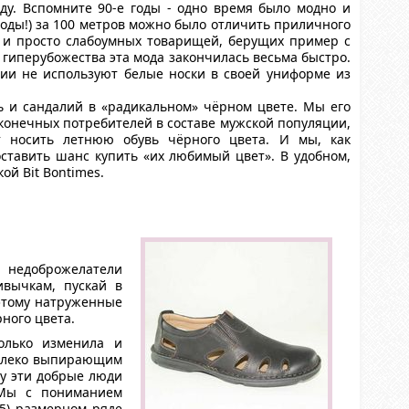
ду. Вспомните 90-е годы - одно время было модно и
годы!) за 100 метров можно было отличить приличного
в и просто слабоумных товарищей, берущих пример с
 гиперубожества эта мода закончилась весьма быстро.
и не используют белые носки в своей униформе из
ь и сандалий в «радикальном» чёрном цвете. Мы его
 конечных потребителей в составе мужской популяции,
т носить летнюю обувь чёрного цвета. И мы, как
ставить шанс купить «их любимый цвет». В удобном,
ой Bit Bontimes.
 недоброжелатели
ивычкам, пускай в
оэтому натруженные
ного цвета.
олько изменила и
далеко выпирающим
му эти добрые люди
 Мы с пониманием
45) размерном ряде