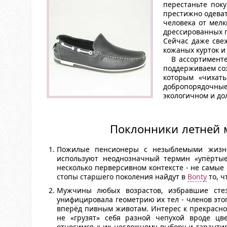
перестаньте пок
престижно одеват
человека от мелк
дрессированных п
Сейчас даже све
кожаных курток и
В ассортименте
поддерживаем соз
которым «чихат
добропорядочные
экологичном и до
Поклонники летней м
Пожилые пенсионеры с незыблемыми жизн
используют неоднозначный термин «упёртые
несколько перверсивном контексте - не самые
стопы старшего поколения найдут в
Bonty
то, ч
Мужчины любых возрастов, избравшие стез
унифицировала геометрию их тел - членов эт
вперёд пивным животам. Интерес к прекрасно
не «грузят» себя разной чепухой вроде ц
относимся к их несложному выбору и гарант