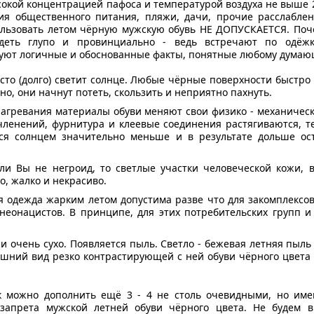
окой концентрацией пафоса и температурой воздуха не выше 22
ия общественного питания, пляжи, дачи, прочие расслабле
ользовать летом чёрную мужскую обувь НЕ ДОПУСКАЕТСЯ. Поче
деть глупо и провинциально - ведь встречают по одёж
уют логичные и обоснованные факты, понятные любому думающ
сто (долго) светит солнце. Любые чёрные поверхности быстро
но, они начнут потеть, скользить и неприятно пахнуть.
агревания материалы обуви меняют свои физико - механическ
сочленений, фурнитура и клеевые соединения растягиваются, 
ется солнцем значительно меньше и в результате дольше о
Если Вы не негроид, то светлые участки человеческой кожи,
о, жалко и некрасиво.
я одежда жарким летом допустима разве что для закомплексо
неонацистов. В принципе, для этих потребительских групп и
о и очень сухо. Появляется пыль. Светло - бежевая летняя пыл
ешний вид резко контрастирующей с ней обуви чёрного цвета
 можно дополнить ещё 3 - 4 не столь очевидными, но им
запрета мужской летней обуви чёрного цвета. Не будем в