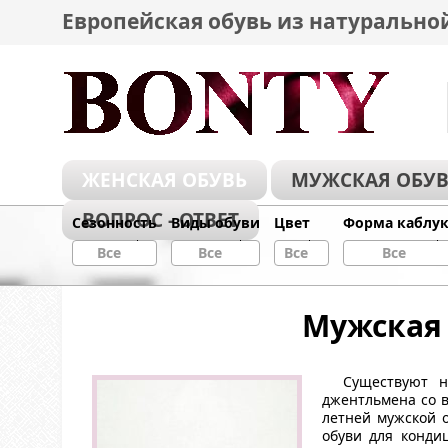
Европейская обувь из натурально
ЖЕНСКАЯ ОБУВЬ
МУЖСКАЯ ОБУВ
ВОПРОС - ОТВЕТ
Сезонность
Виды обуви
Цвет
Форма каблу
Все
Все
Все
Все
Мужская 
Существуют не
джентльмена со в
летней мужской о
обуви для конди