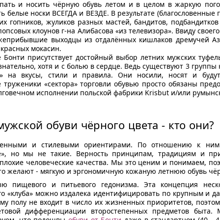
упать и носить чёрную обувь летом и в целом в жаркую пого
ь белые носки ВСЕГДА и ВЕЗДЕ. В результате (благословенные 
их гопников, жуликов разных мастей, бандитов, подбандитко
опсовых клоунов г-на Алибасова «из телевизора». Ввиду своего
жеприбывшие выходцы из отдалённых кишлаков дремучей Ази
 красных мокасин.
 Бонти присутствует достойный выбор летних мужских туфел
нательно, хотя и с болью в сердце. Ведь существуют 3 группы
ь» на вкусы, стили и правила. Они носили, носят и буду
 труженики «сектора» торговли обувью просто обязаны предо
лговечном исполнении польской фабрики Krisbut и/или румынск
ужской обуви чёрного цвета - кто они?
енными и стилевыми ориентирами. По отношению к ним
», но мы не такие. Верность принципам, традициям и пр
 плохие человеческие качества. Мы это ценим и понимаем, п
то желают - мягкую и эргономичную кожаную летнюю обувь чёр
ю пищевого и питьевого гедонизма. Эта концепция неск
ого «клуба» можно издалека идентифицировать по крупным и 
му полу не входит в число их жизненных приоритетов, поэто
ветовой дифференциации второстепенных предметов быта.
ируем, что подошвы
обуви от Бонти
даже в стандартном (40 - 