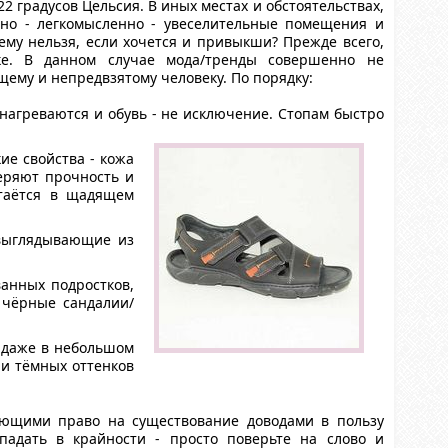
 градусов Цельсия. В иных местах и обстоятельствах,
нно - легкомысленно - увеселительные помещения и
му нельзя, если хочется и привыкши? Прежде всего,
ке. В данном случае мода/тренды совершенно не
ему и непредвзятому человеку. По порядку:
 нагреваются и обувь - не исключение. Стопам быстро
ие свойства - кожа
теряют прочность и
стаётся в щадящем
 выглядывающие из
ванных подростков,
 чёрные сандалии/
ь даже в небольшом
 и тёмных оттенков
еющими право на существование доводами в пользу
падать в крайности - просто поверьте на слово и