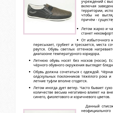
учреждений с выс
включая заведен
территории, исп
чтобы не выгля
причём - существ
Летом жарко и ча
станет некомфорт
От избыточного н
пересыхает, грубеет и трескается, места 
рвутся. Обувь светлых оттенков нагрева
диапазоне температурного коридора.
Летнюю обувь носят без носков (носок). 
чёрного обувного окружения выглядят бледн
Обувь должна сочетаться с одеждой. Чёрна
олдскульных поклонников тяжёлого рока и 
летние туфли вполне сгодятся.
Летом иногда дует ветер. Часто бывает сух
количестве весьма негативно влияет на вн
синего, фиолетового и коричневого цветов.
Данный список
неофициального 