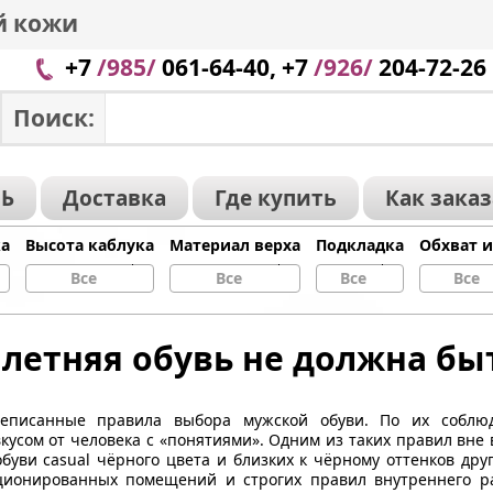
й кожи
+7
/985/
061-64-40, +7
/926/
204-72-26
Поиск:
Ь
Доставка
Где купить
Как зака
ка
Высота каблука
Материал верха
Подкладка
Обхват 
Все
Все
Все
Все
летняя обувь не должна бы
писанные правила выбора мужской обуви. По их соблю
кусом от человека с «понятиями». Одним из таких правил вн
буви casual чёрного цвета и близких к чёрному оттенков дру
ционированных помещений и строгих правил внутреннего р