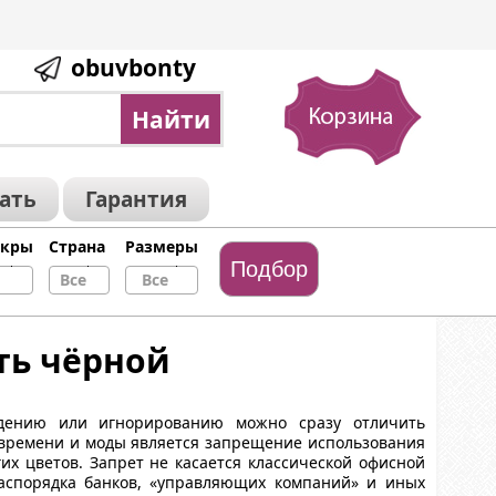
obuvbonty
зать
Гарантия
икры
Страна
Размеры
Все
Все
ть чёрной
дению или игнорированию можно сразу отличить
е времени и моды является запрещение использования
гих цветов. Запрет не касается классической офисной
аспорядка банков, «управляющих компаний» и иных