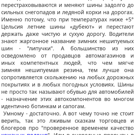
перестраховываются и меняют шины задолго до
сильных снегопадов и ледяной корки на дорогах.
Именно потому, что при температурах ниже +5°
Цельсия летние шины «дубеют» и перестают
держать даже чистую и сухую дорогу. Водители
знают жаргонное название зимних нешипуемых
шин - "липучки". А большинство из них
осведомлено от продавцов автомагазинов и
иных компетентных людей, что чем мягче
зимняя нешипуемая резина, тем лучше она
сопротивляется скольжению на любых дорожных
покрытиях и в любых погодных условиях. Шины
не просто так называют обувью для автомобилей
- назначение этих автокомпонентов во многом
идентично ботинкам и сапогам.
Умному - достаточно. А вот чему точно не стоит
верить, так это лживым сказкам торговцев и
блогеров про "проверенное временем качество
кожаных подошв
". Или в очередные прорывы в