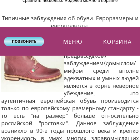
Сравнить несколько моделей можно в Корзине
Типичные заблуждения об обуви. Евроразмеры и
европолноты.
Наиболее
МЕНЮ
КОРЗИНА
ПОЗВОНИТЬ
распространённым
предрассудком/
заблуждением/домыслом/
мифом среди вполне
адекватных и умных людей
является в корне неверное
убеждение, что
аутентичная европейская обувь производится
только по европейскому размерному стандарту -
то есть "на размер" больше относительно
российской "ростовки". Данное заблуждение
возникло в 90-е годы прошлого века и крепко
укоренилось в умах многих здравомыслящих