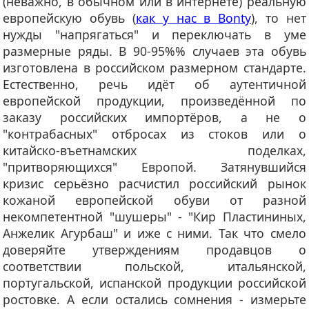
(неважно, в обычном или в интернете) реальную
европейскую обувь (
как у нас в Bonty
), то нет
нужды "напрягаться" и переключать в уме
размерные ряды. В 90-95%% случаев эта обувь
изготовлена в российском размерном стандарте.
Естественно, речь идёт об аутентичной
европейской продукции, произведённой по
заказу российских импортёров, а не о
"контрабасных" отбросах из стоков или о
китайско-въетнамских поделках,
"притворяющихся" Европой. Затянувшийся
кризис серьёзно расчистил российский рынок
кожаной европейской обуви от разной
некомпетентной "шушеры" - "Кир Пластининых,
Анжелик Агурбаш" и иже с ними. Так что смело
доверяйте утверждениям продавцов о
соответствии польской, итальянской,
португальской, испанской продукции российской
ростовке. А если остались сомнения - измерьте