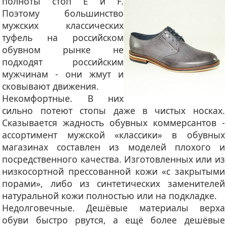
полноты стоп E и F.
Поэтому большинство
мужских классических
туфель на российском
обувном рынке не
подходят российским
мужчинам - они жмут и
сковывают движения.
Некомфортные
. В них
сильно потеют стопы даже в чистых носках.
Сказывается жадность обувных коммерсантов -
ассортимент мужской «классики» в обувных
магазинах составлен из моделей плохого и
посредственного качества. Изготовленных или из
низкосортной прессованной кожи «с закрытыми
порами», либо из синтетических заменителей
натуральной кожи полностью или на подкладке.
Недолговечные
. Дешёвые материалы верха
обуви быстро рвутся, а ещё более дешёвые