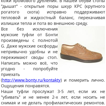
кожи хромового дубления. В нашей обуви стопы
"дышат" - открытые поры шкур КРС (крупного
рогатого скота) исправно поддерживают
тепловой и жидкостный баланс, перекачивая
излишки тепла и пота во внешнюю среду.
Все без исключения
мужские туфли от Бонти
произведены с полнотой
G. Даже мужские оксфорды
непривычно удобны и не
пережимают своды стоп.
Написать можно всё, что
угодно - попробуйте
приехать
(
http://www.bonty.ru/kontakty
) и померить лично.
Ощущения понравятся.
Наши туфли прослужат 3-5 лет, если их не
"убивать" и не менее 2-х лет, если носить не
снимая и не делать профилактических ремонтов.