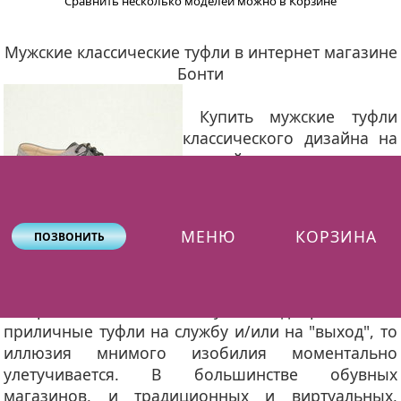
Сравнить несколько моделей можно в Корзине
Мужские классические туфли в интернет магазине
Бонти
Купить мужские туфли
классического дизайна на
первый взгляд не сложно -
в любом «обычном» или
онлайн-магазине обуви
такие модели
МЕНЮ
КОРЗИНА
ПОЗВОНИТЬ
представлены всегда и в
большом ассортименте.
Но стоит попытаться не только осмотреть
ассортимент, а «в живую» подобрать себе
приличные туфли на службу и/или на "выход", то
иллюзия мнимого изобилия моментально
улетучивается. В большинстве обувных
магазинов, и традиционных и виртуальных,