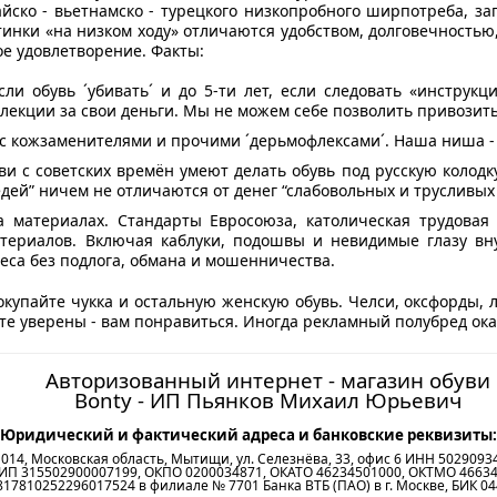
айско - вьетнамско - турецкого низкопробного ширпотреба, з
инки «на низком ходу» отличаются удобством, долговечностью
ое удовлетворение. Факты:
если обувь ´убивать´ и до 5-ти лет, если следовать «инструк
екции за свои деньги. Мы не можем себе позволить привозить
 с кожзаменителями и прочими ´дерьмофлексами´. Наша ниша - 
ви с советских времён умеют делать обувь под русскую колодк
едей” ничем не отличаются от денег “слабовольных и трусливых
а материалах. Стандарты Евросоюза, католическая трудовая
териалов. Включая каблуки, подошвы и невидимые глазу вн
еса без подлога, обмана и мошенничества.
окупайте чукка и остальную женскую обувь. Челси, оксфорды, 
ьте уверены - вам понравиться. Иногда рекламный полубред ок
Авторизованный интернет - магазин обуви
Bonty - ИП Пьянков Михаил Юрьевич
Юридический и фактический адреса и банковские реквизиты:
014, Московская область, Мытищи, ул. Селезнёва, 33, офис 6 ИНН 5029093
ИП 315502900007199, ОКПО 0200034871, ОКАТО 46234501000, ОКТМО 4663
0817810252296017524 в филиале № 7701 Банка ВТБ (ПАО) в г. Москве, БИК 0