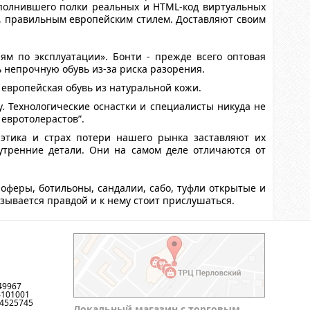
аполнившего полки реальных и HTML-код виртуальных
, правильным европейским стилем. Доставляют своим
циям по эксплуатации». Бонти - прежде всего оптовая
 непрочную обувь из-за риска разорения.
европейская обувь из натуральной кожи.
у. Технологические оснастки и специалисты никуда не
 евротолерастов”.
 этика и страх потери нашего рынка заставляют их
утренние детали. Они на самом деле отличаются от
лоферы, ботильоны, сандалии, сабо, туфли открытые и
азывается правдой и к нему стоит прислушаться.
49967
4101001
44525745
Локальный магазин с торговым