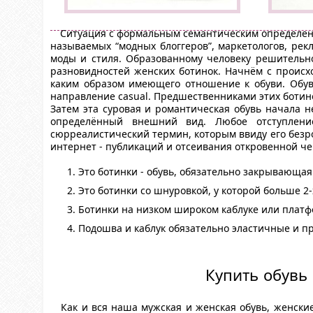
Ситуация с формальным семантическим определени
называемых “модных блоггеров”, маркетологов, ре
моды и стиля. Образованному человеку решительно
разновидностей женских ботинок. Начнём с происхо
каким образом имеющего отношение к обуви. Обувн
направление casual. Предшественниками этих ботин
Затем эта суровая и романтическая обувь начала н
определённый внешний вид. Любое отступление
сюрреалистический термин, которым ввиду его безр
интернет - публикаций и отсеивания откровенной ч
Это ботинки - обувь, обязательно закрывающая
Это ботинки со шнуровкой, у которой больше 2-
Ботинки на низком широком каблуке или платфор
Подошва и каблук обязательно эластичные и 
Купить обувь 
Как и вся наша мужская и женская обувь, женские