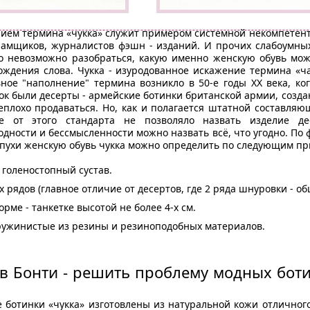
ем термина «чукка» служит примером системной некомпетентн
кламщиков, журналистов фэшн - изданий. И прочих слабоумны
 невозможно разобраться, какую именно женскую обувь можн
ждения слова. Чукка - изуродованное искажение термина «ча
ое "наполнение" термина возникло в 50-е годы ΧΧ века, ко
ок были десерты - армейские ботинки британской армии, созда
еплохо продаваться. Но, как и полагается штатной составля
 от этого стандарта не позволяло назвать изделие де
одности и бессмысленности можно назвать всё, что угодно. По
епухи женскую обувь чукка можно определить по следующим пр
 голеностопный сустав.
х рядов (главное отличие от десертов, где 2 ряда шнуровки - о
ме - танкетке высотой не более 4-х см.
пружинистые из резины и резиноподобных материалов.
в Бонти - решить проблему модных ботин
 ботинки «чукка» изготовлены из натуральной кожи отличног