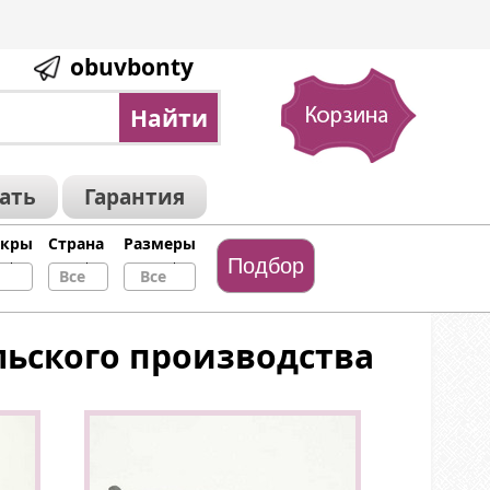
obuvbonty
зать
Гарантия
икры
Страна
Размеры
Все
Все
льского производства