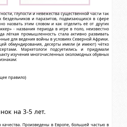
ости, глупости и невежества существенной части так
х бездельников и паразитов, подвизающихся в сфере
о назвать этим словом и как отделить её от других
ккер» - названия периода в игре в поло, неизвестно
гда лёгкая промышленность стала активно развивать
нные для ведения войны в условиях Северной Африки.
ющей обмундирования, десерты имели (и имеют) чётко
сертами. Маркетологи подсуетились и придумали
 факту изучения многочисленных околомодных обувных
изнакам:
бщее правило)
ок на 3-5 лет.
о качества. Произведены в Европе, большей частью в