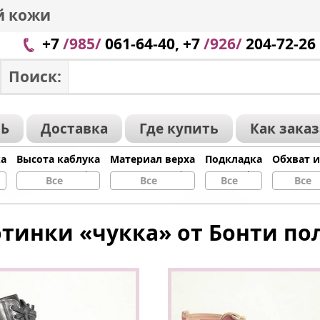
й кожи
+7
/985/
061-64-40, +7
/926/
204-72-26
Поиск:
Ь
Доставка
Где купить
Как зака
ка
Высота каблука
Материал верха
Подкладка
Обхват 
Все
Все
Все
Все
тинки «чукка» от Бонти по