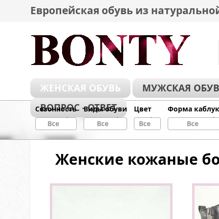
Европейская обувь из натурально
ЖЕНСКАЯ ОБУВЬ
МУЖСКАЯ ОБУВ
ВОПРОС - ОТВЕТ
Сезонность
Виды обуви
Цвет
Форма каблу
Все
Все
Все
Все
Женские кожаные бо