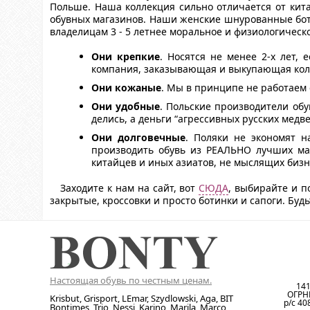
Польше. Наша коллекция сильно отличается от кит
обувных магазинов. Наши женские шнурованные бот
владелицам 3 - 5 летнее моральное и физиологическ
Они крепкие
. Носятся не менее 2-х лет, 
компания, заказывающая и выкупающая колл
Они кожаные
. Мы в принципе не работаем
Они удобные
. Польские производители обу
делись, а деньги “агрессивных русских медв
Они долговечные
. Поляки не экономят н
производить обувь из РЕАЛЬНО лучших ма
китайцев и иных азиатов, не мыслящих бизн
Заходите к нам на сайт, вот
СЮДА
, выбирайте и п
закрытые, кроссовки и просто ботинки и сапоги. Буд
Настоящая обувь по честным ценам.
141
ОГРН
Krisbut, Grisport, LEmar, Szydlowski, Aga, BIT
р/с 4
Bontimes, Trio, Nessi, Karino, Marila, Marco,