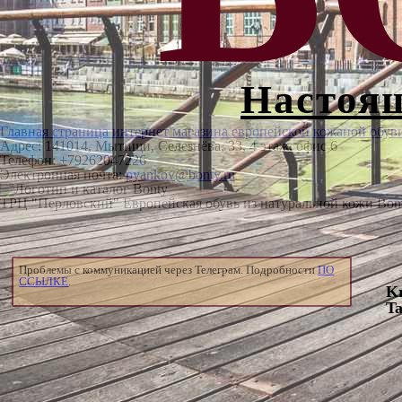
Настоящ
Главная страница интернет магазина европейской кожаной обув
Адрес:
141014
,
Мытищи
,
Селезнёва, 33, 4 этаж, офис 6
Телефон:
+79262047226
Электронная почта:
pyankov@bonty.ru
ТРЦ "Перловский"
Европейская обувь из натуральной кожи Bon
Проблемы с коммуникацией через Телеграм. Подробности
ПО
ССЫЛКЕ
.
K
Ta