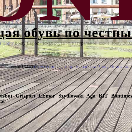
ая обувь по честн
и Bonty
bonty
Европейская обувь из натуральной кожи Bonty
200
ty
+79850616440
Схема проезда и время работы Bonty
Яндекс-ка
risbut Grisport LEmar Szydlowski Aga BIT Bontimes
pi