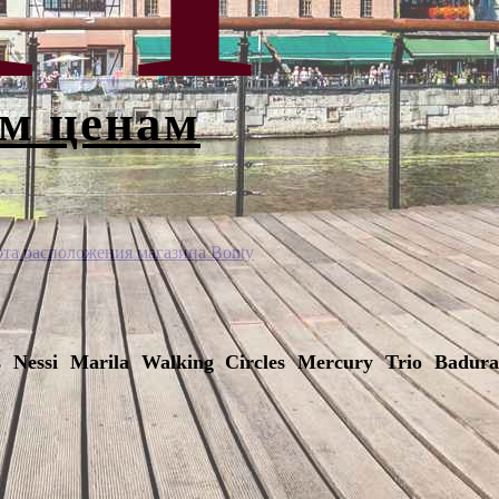
ым ценам
3
рта расположения магазина Bonty
 Nessi Marila Walking Circles Mercury Trio Badura